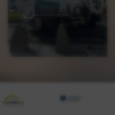
esthétiques pour améliorer l’intégration de
vos points de tri.
Notre expertise, forgée par plus de 14 ans de
métier dans la gestion des déchets, nous permet
aujourd'hui de déployer
partout en France
des
solutions à la fois fiables et performantes. En
choisissant
SP Environnement
, vous faites le
choix d'une entreprise à taille humaine, reconnue
pour sa réactivité et sa capacité à rester à l’écoute
de vos besoins spécifiques.
Cette relation de proximité s'accompagne d'une
exigence de qualité certifiée. Nous sélectionnons
rigoureusement nos équipements auprès de
fabricants de confiance et privilégions des
méthodes de nettoyage respectueuses de
l’environnement
pour préserver vos territoires.
Notre accompagnement se veut global et
personnalisé : de l’étude initiale de votre projet
jusqu’à la maintenance régulière de vos parcs,
nous restons à vos côtés à chaque étape pour
garantir la pérennité de vos installations.
Vous souhaitez installer de nouveaux conteneurs
enterrés, acquérir des abris-bacs ou mettre en