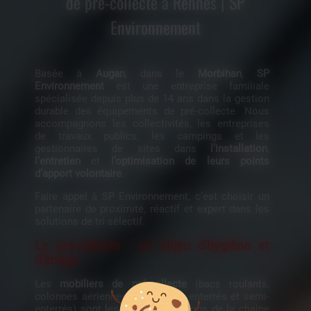
de pré-collecte à Rennes | SP
Environnement
Basée à
Augan
, dans le
Morbihan
,
SP
Environnement
est une entreprise familiale
spécialisée depuis plus de 14 ans dans la gestion
durable des équipements de pré-collecte. Nous
accompagnons les collectivités, les entreprises
de travaux publics, les campings et les
gestionnaires de sites dans
l’installation
,
l’entretien
et
l’optimisation de leurs points
d’apport volontaire
.
Faire appel à
SP Environnement
, c’est choisir un
partenaire de proximité, réactif et expert dans les
solutions de tri sélectif.
La pré-collecte : un enjeu d'hygiène et
d'image
Les
mobiliers de pré-collecte
(bacs roulants,
colonnes aériennes, conteneurs enterrés et semi-
enterrés) sont les premiers maillons de la chaîne